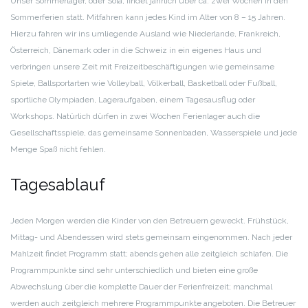
Unser Sommerlager, oder Sola, findet jährlich über ca. zwei Wochen in den
Sommerferien statt. Mitfahren kann jedes Kind im Alter von 8 – 15 Jahren.
Hierzu fahren wir ins umliegende Ausland wie Niederlande, Frankreich,
Österreich, Dänemark oder in die Schweiz in ein eigenes Haus und
verbringen unsere Zeit mit Freizeitbeschäftigungen wie gemeinsame
Spiele, Ballsportarten wie Volleyball, Völkerball, Basketball oder Fußball,
sportliche Olympiaden, Lageraufgaben, einem Tagesausflug oder
Workshops. Natürlich dürfen in zwei Wochen Ferienlager auch die
Gesellschaftsspiele, das gemeinsame Sonnenbaden, Wasserspiele und jede
Menge Spaß nicht fehlen.
Tagesablauf
Jeden Morgen werden die Kinder von den Betreuern geweckt. Frühstück,
Mittag- und Abendessen wird stets gemeinsam eingenommen. Nach jeder
Mahlzeit findet Programm statt; abends gehen alle zeitgleich schlafen. Die
Programmpunkte sind sehr unterschiedlich und bieten eine große
Abwechslung über die komplette Dauer der Ferienfreizeit; manchmal
werden auch zeitgleich mehrere Programmpunkte angeboten. Die Betreuer